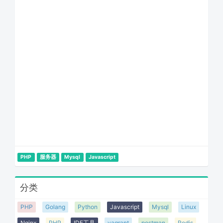
PHP
服务器
Mysql
Javascript
分类
PHP
Golang
Python
Javascript
Mysql
Linux
Nginx
PHP
IDE工具
vagrant
postman
Redis