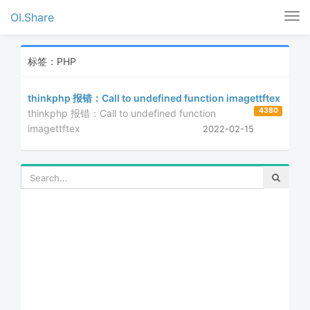
OI.Share
Tog
nav
标签：PHP
thinkphp 报错：Call to undefined function imagettftex
4380
thinkphp 报错：Call to undefined function
imagettftex
2022-02-15