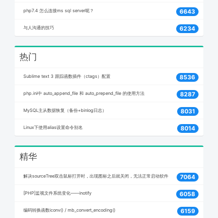
php7.4 怎么连接ms sql server呢？
6643
与人沟通的技巧
6234
热门
Sublime text 3 跟踪函数插件（ctags）配置
8536
php.ini中 auto_append_file 和 auto_prepend_file 的使用方法
8287
MySQL主从数据恢复（备份+binlog日志）
8031
Linux下使用alias设置命令别名
8014
精华
解决sourceTree双击鼠标打开时，出现图标之后就关闭，无法正常启动软件
7064
[PHP]监视文件系统变化——inotify
6058
编码转换函数iconv() / mb_convert_encoding()
6159