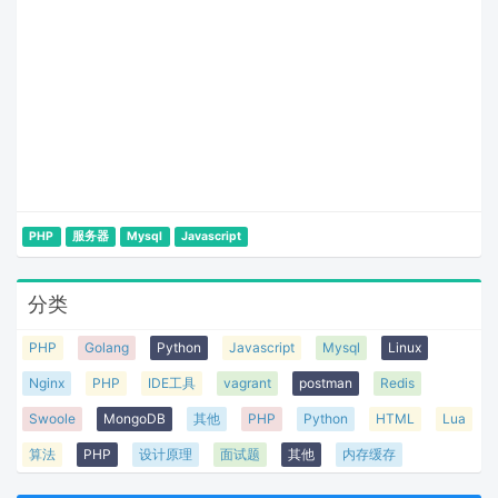
PHP
服务器
Mysql
Javascript
分类
PHP
Golang
Python
Javascript
Mysql
Linux
Nginx
PHP
IDE工具
vagrant
postman
Redis
Swoole
MongoDB
其他
PHP
Python
HTML
Lua
算法
PHP
设计原理
面试题
其他
内存缓存