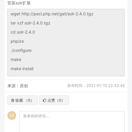
安装solr扩展
wget http://pecl.php.net/get/solr-2.4.0.tgz
tar xzf solr-2.4.0.tgz
cd solr-2.4.0
phpize
./configure
make
make install
来源：原创
发布时间：2021-01-10 22:43:44
收藏 （
0
）
点赞（
0
）