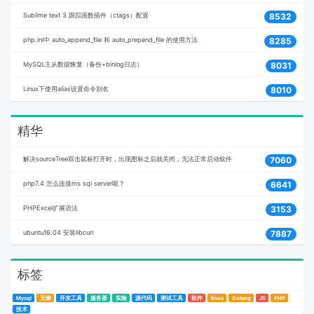
Sublime text 3 跟踪函数插件（ctags）配置
8532
php.ini中 auto_append_file 和 auto_prepend_file 的使用方法
8285
MySQL主从数据恢复（备份+binlog日志）
8031
Linux下使用alias设置命令别名
8010
精华
解决sourceTree双击鼠标打开时，出现图标之后就关闭，无法正常启动软件
7060
php7.4 怎么连接ms sql server呢？
6641
PHPExcel扩展语法
3153
ubuntu16.04 安装libcurl
7887
标签
Mysql
无聊
开发工具
服务器
实验
源代码
测试工具
软件
linux
Golang
JS
PHP
技术